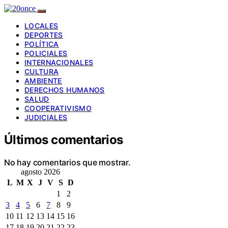
LOCALES
DEPORTES
POLÍTICA
POLICIALES
INTERNACIONALES
CULTURA
AMBIENTE
DERECHOS HUMANOS
SALUD
COOPERATIVISMO
JUDICIALES
Últimos comentarios
No hay comentarios que mostrar.
agosto 2026
L
M
X
J
V
S
D
1
2
3
4
5
6
7
8
9
10
11
12
13
14
15
16
17
18
19
20
21
22
23