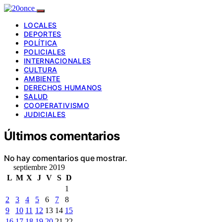
LOCALES
DEPORTES
POLÍTICA
POLICIALES
INTERNACIONALES
CULTURA
AMBIENTE
DERECHOS HUMANOS
SALUD
COOPERATIVISMO
JUDICIALES
Últimos comentarios
No hay comentarios que mostrar.
septiembre 2019
L
M
X
J
V
S
D
1
2
3
4
5
6
7
8
9
10
11
12
13
14
15
16
17
18
19
20
21
22