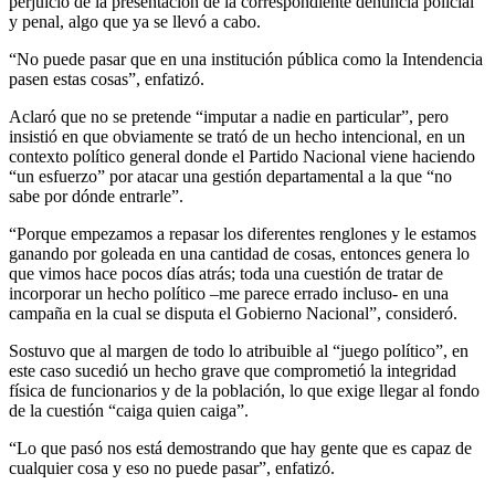
perjuicio de la presentación de la correspondiente denuncia policial
y penal, algo que ya se llevó a cabo.
“No puede pasar que en una institución pública como la Intendencia
pasen estas cosas”, enfatizó.
Aclaró que no se pretende “imputar a nadie en particular”, pero
insistió en que obviamente se trató de un hecho intencional, en un
contexto político general donde el Partido Nacional viene haciendo
“un esfuerzo” por atacar una gestión departamental a la que “no
sabe por dónde entrarle”.
“Porque empezamos a repasar los diferentes renglones y le estamos
ganando por goleada en una cantidad de cosas, entonces genera lo
que vimos hace pocos días atrás; toda una cuestión de tratar de
incorporar un hecho político –me parece errado incluso- en una
campaña en la cual se disputa el Gobierno Nacional”, consideró.
Sostuvo que al margen de todo lo atribuible al “juego político”, en
este caso sucedió un hecho grave que comprometió la integridad
física de funcionarios y de la población, lo que exige llegar al fondo
de la cuestión “caiga quien caiga”.
“Lo que pasó nos está demostrando que hay gente que es capaz de
cualquier cosa y eso no puede pasar”, enfatizó.