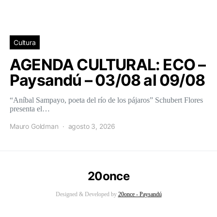
Cultura
AGENDA CULTURAL: ECO –
Paysandú – 03/08 al 09/08
“Aníbal Sampayo, poeta del río de los pájaros” Schubert Flores
presenta el…
Mauro Goldman
agosto 3, 2026
20once
Designed & Developed by
20once - Paysandú