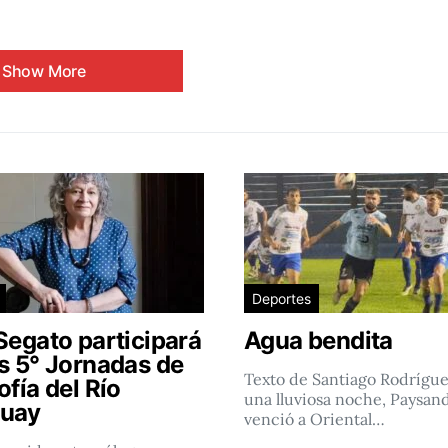
Show More
Deportes
Segato participará
Agua bendita
as 5° Jornadas de
Texto de Santiago Rodrígu
ofía del Río
una lluviosa noche, Paysan
uay
venció a Oriental…