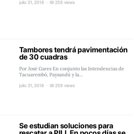
julio 31, 2018
259 views
Tambores tendrá pavimentación
de 30 cuadras
Por José Gares En conjunto las Intendencias de
Tacuarembó, Paysandú y la…
julio 31, 2018
259 views
Se estudian soluciones para
rescatar a PILI. En pocos días se