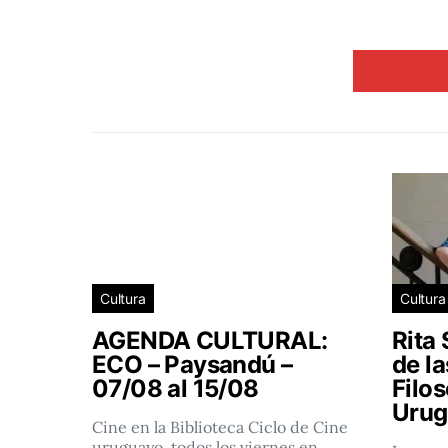
Cultura
Cultura
AGENDA CULTURAL:
Rita 
ECO – Paysandú –
de l
07/08 al 15/08
Filos
Urug
Cine en la Biblioteca Ciclo de Cine
uruguayo, todos los viernes en…