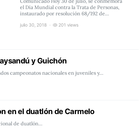
Comunicado Hoy 30 de julio, se conmemora
el Día Mundial contra la Trata de Personas,
instaurado por resolución 68/192 de…
julio 30, 2018
201 views
 Paysandú y Guichón
ados campeonatos nacionales en juveniles y…
on en el duatlón de Carmelo
cional de duatlón…