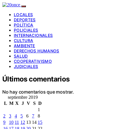
LOCALES
DEPORTES
POLÍTICA
POLICIALES
INTERNACIONALES
CULTURA
AMBIENTE
DERECHOS HUMANOS
SALUD
COOPERATIVISMO
JUDICIALES
Últimos comentarios
No hay comentarios que mostrar.
septiembre 2019
L
M
X
J
V
S
D
1
2
3
4
5
6
7
8
9
10
11
12
13
14
15
16
17
18
19
20
21
22