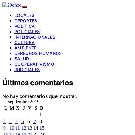
LOCALES
DEPORTES
POLÍTICA
POLICIALES
INTERNACIONALES
CULTURA
AMBIENTE
DERECHOS HUMANOS
SALUD
COOPERATIVISMO
JUDICIALES
Últimos comentarios
No hay comentarios que mostrar.
septiembre 2019
L
M
X
J
V
S
D
1
2
3
4
5
6
7
8
9
10
11
12
13
14
15
16
17
18
19
20
21
22