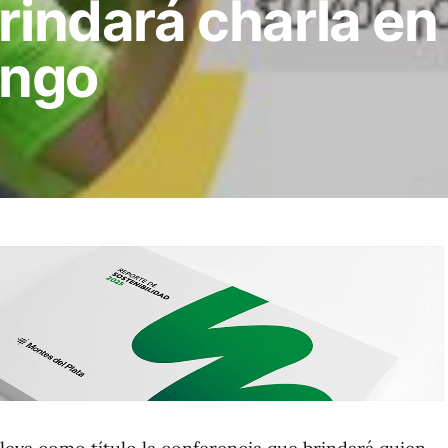
brindará charla e
ingo