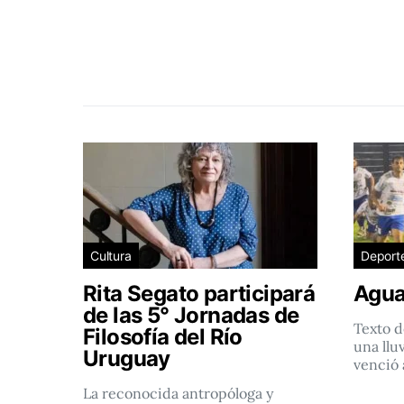
Cultura
Deport
Rita Segato participará
Agua
de las 5° Jornadas de
Texto d
Filosofía del Río
una llu
Uruguay
venció 
La reconocida antropóloga y