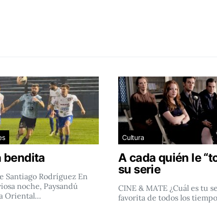
es
Cultura
 bendita
A cada quién le “t
su serie
e Santiago Rodríguez En
viosa noche, Paysandú
CINE & MATE ¿Cuál es tu se
a Oriental…
favorita de todos los tiemp