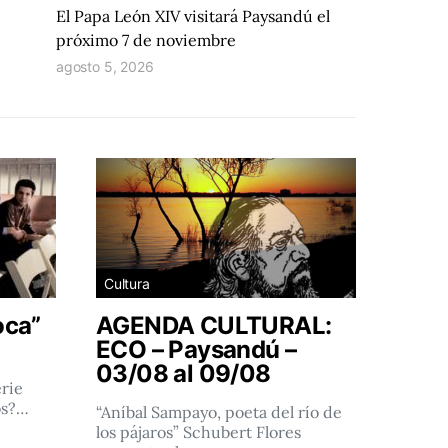
El Papa León XIV visitará Paysandú el
próximo 7 de noviembre
agosto 5, 2026
Cultura
oca”
AGENDA CULTURAL:
ECO – Paysandú –
03/08 al 09/08
rie
os?…
“Aníbal Sampayo, poeta del río de
los pájaros” Schubert Flores