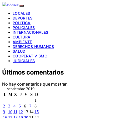
LOCALES
DEPORTES
POLÍTICA
POLICIALES
INTERNACIONALES
CULTURA
AMBIENTE
DERECHOS HUMANOS
SALUD
COOPERATIVISMO
JUDICIALES
Últimos comentarios
No hay comentarios que mostrar.
septiembre 2019
L
M
X
J
V
S
D
1
2
3
4
5
6
7
8
9
10
11
12
13
14
15
16
17
18
19
20
21
22