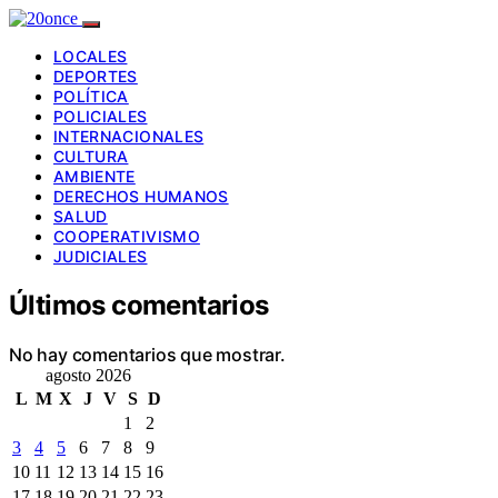
LOCALES
DEPORTES
POLÍTICA
POLICIALES
INTERNACIONALES
CULTURA
AMBIENTE
DERECHOS HUMANOS
SALUD
COOPERATIVISMO
JUDICIALES
Últimos comentarios
No hay comentarios que mostrar.
agosto 2026
L
M
X
J
V
S
D
1
2
3
4
5
6
7
8
9
10
11
12
13
14
15
16
17
18
19
20
21
22
23