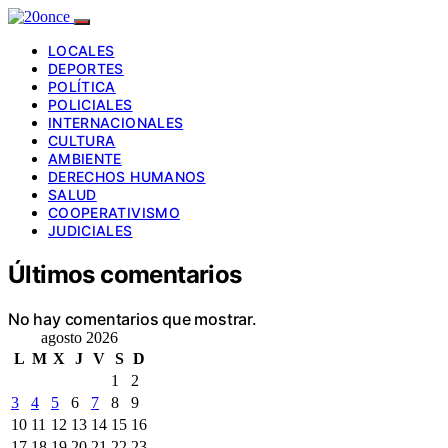
LOCALES
DEPORTES
POLÍTICA
POLICIALES
INTERNACIONALES
CULTURA
AMBIENTE
DERECHOS HUMANOS
SALUD
COOPERATIVISMO
JUDICIALES
Últimos comentarios
No hay comentarios que mostrar.
agosto 2026
L
M
X
J
V
S
D
1
2
3
4
5
6
7
8
9
10
11
12
13
14
15
16
17
18
19
20
21
22
23