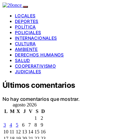
LOCALES
DEPORTES
POLÍTICA
POLICIALES
INTERNACIONALES
CULTURA
AMBIENTE
DERECHOS HUMANOS
SALUD
COOPERATIVISMO
JUDICIALES
Últimos comentarios
No hay comentarios que mostrar.
agosto 2026
L
M
X
J
V
S
D
1
2
3
4
5
6
7
8
9
10
11
12
13
14
15
16
17
18
19
20
21
22
23