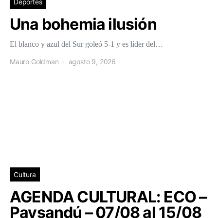
Deportes
Una bohemia ilusión
El blanco y azul del Sur goleó 5-1 y es líder del…
Mauro Goldman
agosto 9, 2026
Cultura
AGENDA CULTURAL: ECO –
Paysandú – 07/08 al 15/08