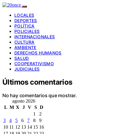
LOCALES
DEPORTES
POLÍTICA
POLICIALES
INTERNACIONALES
CULTURA
AMBIENTE
DERECHOS HUMANOS
SALUD
COOPERATIVISMO
JUDICIALES
Últimos comentarios
No hay comentarios que mostrar.
agosto 2026
L
M
X
J
V
S
D
1
2
3
4
5
6
7
8
9
10
11
12
13
14
15
16
17
18
19
20
21
22
23