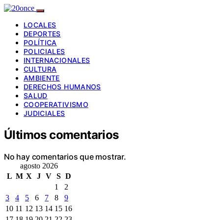
LOCALES
DEPORTES
POLÍTICA
POLICIALES
INTERNACIONALES
CULTURA
AMBIENTE
DERECHOS HUMANOS
SALUD
COOPERATIVISMO
JUDICIALES
Últimos comentarios
No hay comentarios que mostrar.
agosto 2026
L
M
X
J
V
S
D
1
2
3
4
5
6
7
8
9
10
11
12
13
14
15
16
17
18
19
20
21
22
23