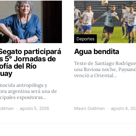
Deportes
Segato participará
Agua bendita
as 5° Jornadas de
Texto de Santiago Rodrígu
ofía del Río
una lluviosa noche, Paysan
uay
venció a Oriental…
nocida antropóloga y
ra argentina será una de
ncipales expositoras…
oldman
agosto 5, 2026
Mauro Goldman
agosto 4, 2