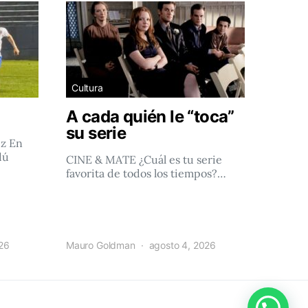
Cultura
A cada quién le “toca”
su serie
ez En
dú
CINE & MATE ¿Cuál es tu serie
favorita de todos los tiempos?…
026
Mauro Goldman
agosto 4, 2026