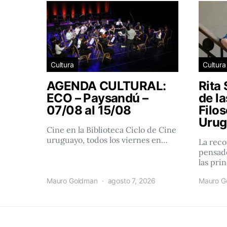
Cultura
Cultura
AGENDA CULTURAL:
Rita 
ECO – Paysandú –
de l
07/08 al 15/08
Filos
Urug
Cine en la Biblioteca Ciclo de Cine
uruguayo, todos los viernes en…
La reco
pensado
las pri
Mauro Goldman
agosto 7, 2026
Mauro G