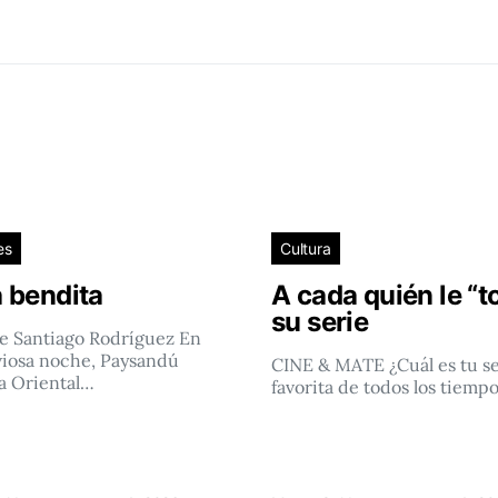
es
Cultura
 bendita
A cada quién le “t
su serie
e Santiago Rodríguez En
viosa noche, Paysandú
CINE & MATE ¿Cuál es tu se
a Oriental…
favorita de todos los tiemp