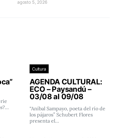
agosto 5, 2026
Cultura
oca”
AGENDA CULTURAL:
ECO – Paysandú –
03/08 al 09/08
rie
os?…
“Aníbal Sampayo, poeta del río de
los pájaros” Schubert Flores
presenta el…