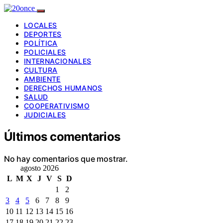
LOCALES
DEPORTES
POLÍTICA
POLICIALES
INTERNACIONALES
CULTURA
AMBIENTE
DERECHOS HUMANOS
SALUD
COOPERATIVISMO
JUDICIALES
Últimos comentarios
No hay comentarios que mostrar.
agosto 2026
L
M
X
J
V
S
D
1
2
3
4
5
6
7
8
9
10
11
12
13
14
15
16
17
18
19
20
21
22
23