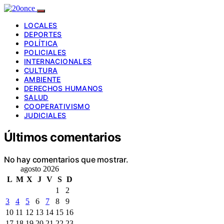
LOCALES
DEPORTES
POLÍTICA
POLICIALES
INTERNACIONALES
CULTURA
AMBIENTE
DERECHOS HUMANOS
SALUD
COOPERATIVISMO
JUDICIALES
Últimos comentarios
No hay comentarios que mostrar.
agosto 2026
L
M
X
J
V
S
D
1
2
3
4
5
6
7
8
9
10
11
12
13
14
15
16
17
18
19
20
21
22
23