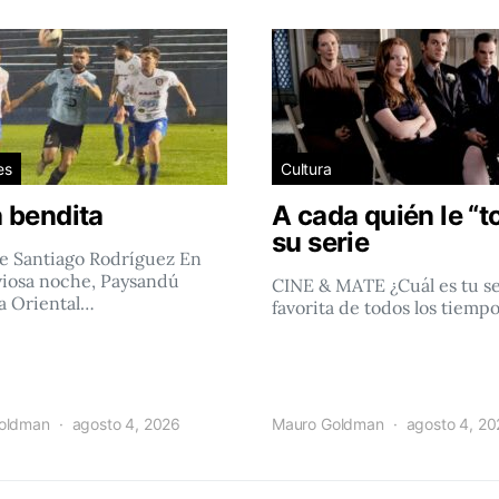
es
Cultura
 bendita
A cada quién le “t
su serie
e Santiago Rodríguez En
viosa noche, Paysandú
CINE & MATE ¿Cuál es tu se
a Oriental…
favorita de todos los tiemp
oldman
agosto 4, 2026
Mauro Goldman
agosto 4, 2