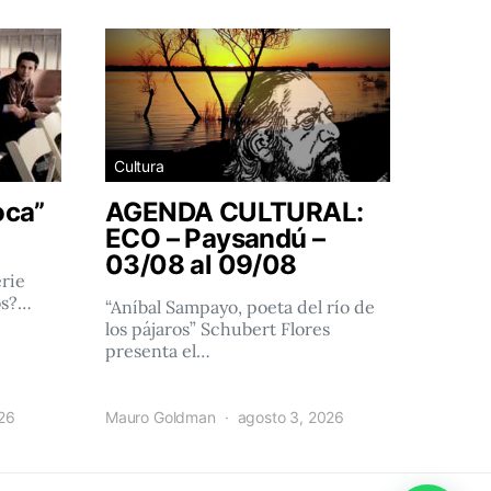
Cultura
oca”
AGENDA CULTURAL:
ECO – Paysandú –
03/08 al 09/08
rie
os?…
“Aníbal Sampayo, poeta del río de
los pájaros” Schubert Flores
presenta el…
026
Mauro Goldman
agosto 3, 2026