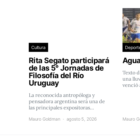
Cultura
Deport
Rita Segato participará
Agua
de las 5° Jornadas de
Texto d
Filosofía del Río
una llu
Uruguay
venció 
La reconocida antropóloga y
pensadora argentina será una de
las principales expositoras…
Mauro Goldman
agosto 5, 2026
Mauro G