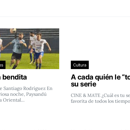
es
Cultura
 bendita
A cada quién le “t
su serie
e Santiago Rodríguez En
viosa noche, Paysandú
CINE & MATE ¿Cuál es tu se
a Oriental…
favorita de todos los tiemp