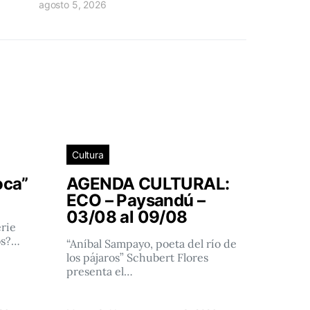
agosto 5, 2026
Cultura
oca”
AGENDA CULTURAL:
ECO – Paysandú –
03/08 al 09/08
rie
os?…
“Aníbal Sampayo, poeta del río de
los pájaros” Schubert Flores
presenta el…