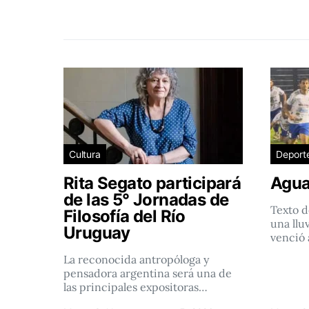
Cultura
Deport
Rita Segato participará
Agua
de las 5° Jornadas de
Texto d
Filosofía del Río
una llu
Uruguay
venció 
La reconocida antropóloga y
pensadora argentina será una de
las principales expositoras…