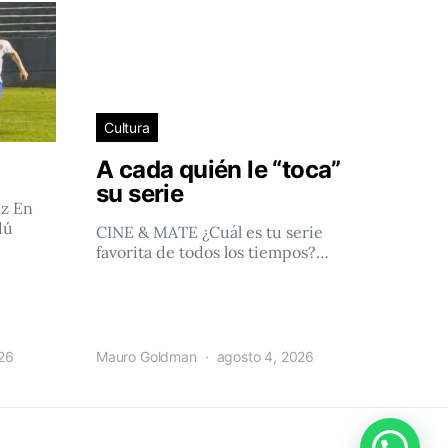
Cultura
A cada quién le “toca”
su serie
ez En
dú
CINE & MATE ¿Cuál es tu serie
favorita de todos los tiempos?…
026
Mauro Goldman
agosto 4, 2026