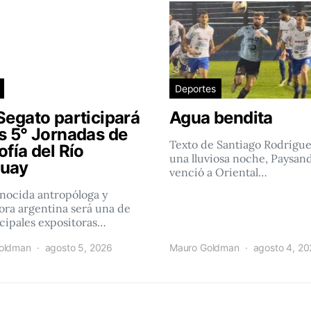
Deportes
Segato participará
Agua bendita
as 5° Jornadas de
Texto de Santiago Rodrígu
ofía del Río
una lluviosa noche, Paysan
uay
venció a Oriental…
nocida antropóloga y
ra argentina será una de
ncipales expositoras…
oldman
agosto 5, 2026
Mauro Goldman
agosto 4, 2