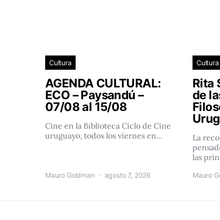
Cultura
Cultura
AGENDA CULTURAL:
Rita 
ECO – Paysandú –
de l
07/08 al 15/08
Filos
Urug
Cine en la Biblioteca Ciclo de Cine
uruguayo, todos los viernes en…
La reco
pensado
las pri
Mauro Goldman
agosto 7, 2026
Mauro G