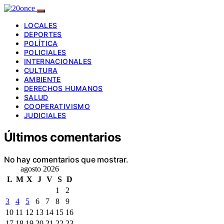
LOCALES
DEPORTES
POLÍTICA
POLICIALES
INTERNACIONALES
CULTURA
AMBIENTE
DERECHOS HUMANOS
SALUD
COOPERATIVISMO
JUDICIALES
Últimos comentarios
No hay comentarios que mostrar.
agosto 2026
L
M
X
J
V
S
D
1
2
3
4
5
6
7
8
9
10
11
12
13
14
15
16
17
18
19
20
21
22
23