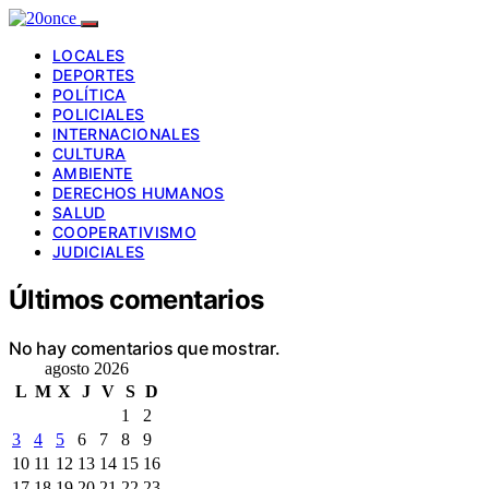
LOCALES
DEPORTES
POLÍTICA
POLICIALES
INTERNACIONALES
CULTURA
AMBIENTE
DERECHOS HUMANOS
SALUD
COOPERATIVISMO
JUDICIALES
Últimos comentarios
No hay comentarios que mostrar.
agosto 2026
L
M
X
J
V
S
D
1
2
3
4
5
6
7
8
9
10
11
12
13
14
15
16
17
18
19
20
21
22
23