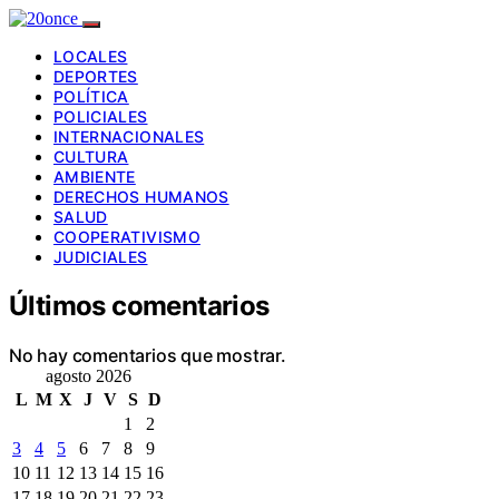
LOCALES
DEPORTES
POLÍTICA
POLICIALES
INTERNACIONALES
CULTURA
AMBIENTE
DERECHOS HUMANOS
SALUD
COOPERATIVISMO
JUDICIALES
Últimos comentarios
No hay comentarios que mostrar.
agosto 2026
L
M
X
J
V
S
D
1
2
3
4
5
6
7
8
9
10
11
12
13
14
15
16
17
18
19
20
21
22
23