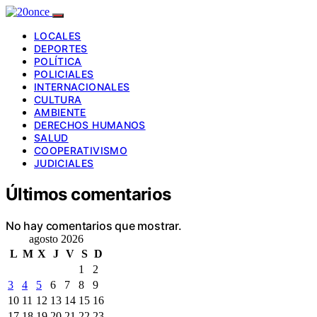
LOCALES
DEPORTES
POLÍTICA
POLICIALES
INTERNACIONALES
CULTURA
AMBIENTE
DERECHOS HUMANOS
SALUD
COOPERATIVISMO
JUDICIALES
Últimos comentarios
No hay comentarios que mostrar.
agosto 2026
L
M
X
J
V
S
D
1
2
3
4
5
6
7
8
9
10
11
12
13
14
15
16
17
18
19
20
21
22
23