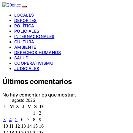
LOCALES
DEPORTES
POLÍTICA
POLICIALES
INTERNACIONALES
CULTURA
AMBIENTE
DERECHOS HUMANOS
SALUD
COOPERATIVISMO
JUDICIALES
Últimos comentarios
No hay comentarios que mostrar.
agosto 2026
L
M
X
J
V
S
D
1
2
3
4
5
6
7
8
9
10
11
12
13
14
15
16
17
18
19
20
21
22
23