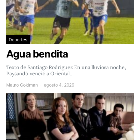
Deportes
Agua bendita
Texto de Santiago Rodríguez En una lluviosa noche,
Paysandú venció a Oriental…
Mauro Goldman
agosto 4, 2026