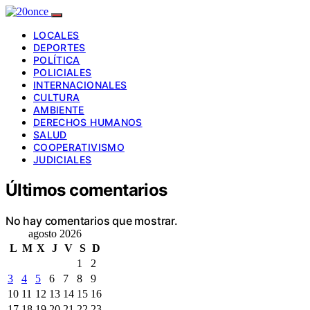
LOCALES
DEPORTES
POLÍTICA
POLICIALES
INTERNACIONALES
CULTURA
AMBIENTE
DERECHOS HUMANOS
SALUD
COOPERATIVISMO
JUDICIALES
Últimos comentarios
No hay comentarios que mostrar.
agosto 2026
L
M
X
J
V
S
D
1
2
3
4
5
6
7
8
9
10
11
12
13
14
15
16
17
18
19
20
21
22
23