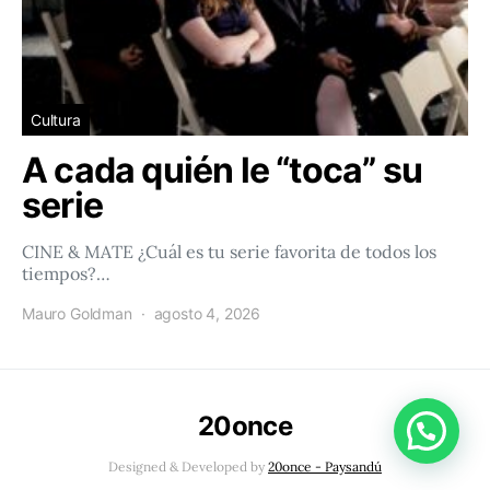
Cultura
A cada quién le “toca” su
serie
CINE & MATE ¿Cuál es tu serie favorita de todos los
tiempos?…
Mauro Goldman
agosto 4, 2026
20once
Designed & Developed by
20once - Paysandú