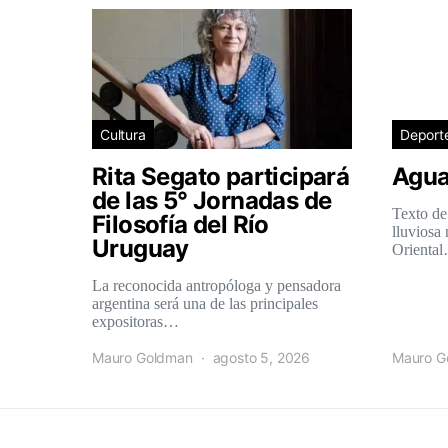
Cultura
Deport
Rita Segato participará
Agua
de las 5° Jornadas de
Texto de
Filosofía del Río
lluviosa
Uruguay
Orienta
La reconocida antropóloga y pensadora
argentina será una de las principales
expositoras…
Mauro Goldman
agosto 5, 2026
Mauro G