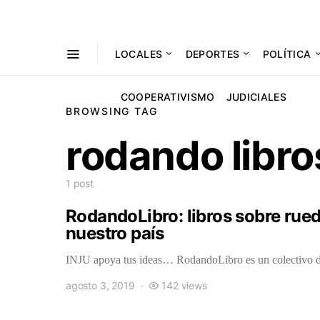
LOCALES
DEPORTES
POLÍTICA
COOPERATIVISMO
JUDICIALES
BROWSING TAG
rodando libro
1 post
RodandoLibro: libros sobre rue
nuestro país
INJU apoya tus ideas… RodandoLibro es un colectivo 
agosto 3, 2019
142 views