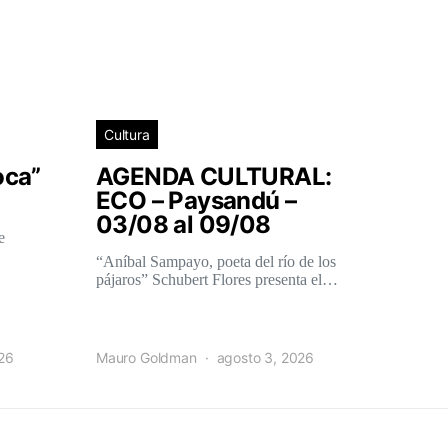
Cultura
oca”
AGENDA CULTURAL:
ECO – Paysandú –
03/08 al 09/08
e
“Aníbal Sampayo, poeta del río de los
pájaros” Schubert Flores presenta el…
026
Mauro Goldman
agosto 3, 2026