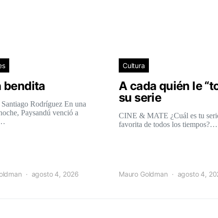
es
Cultura
 bendita
A cada quién le “t
su serie
 Santiago Rodríguez En una
 noche, Paysandú venció a
CINE & MATE ¿Cuál es tu seri
l…
favorita de todos los tiempos?…
oldman
agosto 4, 2026
Mauro Goldman
agosto 4, 2