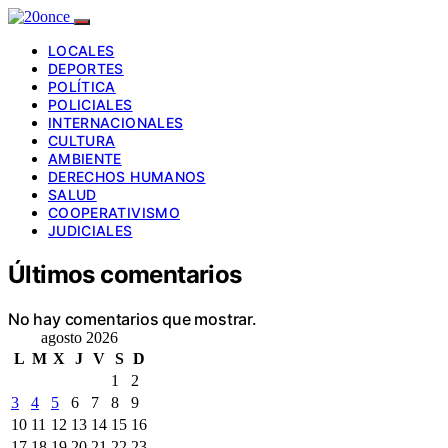
LOCALES
DEPORTES
POLÍTICA
POLICIALES
INTERNACIONALES
CULTURA
AMBIENTE
DERECHOS HUMANOS
SALUD
COOPERATIVISMO
JUDICIALES
Últimos comentarios
No hay comentarios que mostrar.
agosto 2026
L
M
X
J
V
S
D
1
2
3
4
5
6
7
8
9
10
11
12
13
14
15
16
17
18
19
20
21
22
23