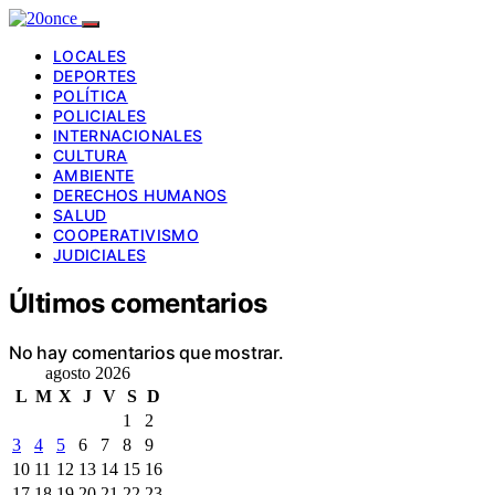
LOCALES
DEPORTES
POLÍTICA
POLICIALES
INTERNACIONALES
CULTURA
AMBIENTE
DERECHOS HUMANOS
SALUD
COOPERATIVISMO
JUDICIALES
Últimos comentarios
No hay comentarios que mostrar.
agosto 2026
L
M
X
J
V
S
D
1
2
3
4
5
6
7
8
9
10
11
12
13
14
15
16
17
18
19
20
21
22
23