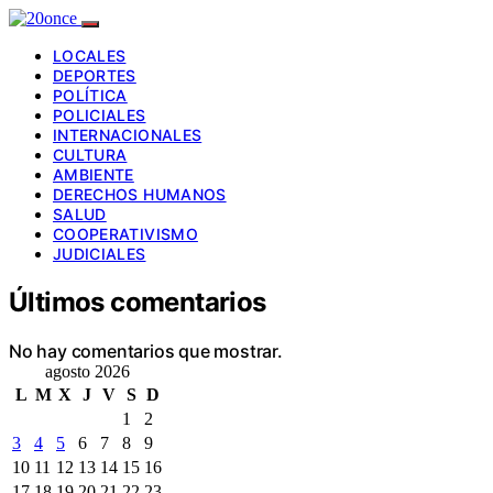
LOCALES
DEPORTES
POLÍTICA
POLICIALES
INTERNACIONALES
CULTURA
AMBIENTE
DERECHOS HUMANOS
SALUD
COOPERATIVISMO
JUDICIALES
Últimos comentarios
No hay comentarios que mostrar.
agosto 2026
L
M
X
J
V
S
D
1
2
3
4
5
6
7
8
9
10
11
12
13
14
15
16
17
18
19
20
21
22
23