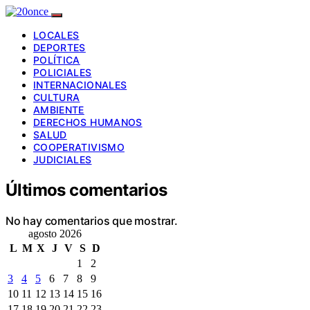
LOCALES
DEPORTES
POLÍTICA
POLICIALES
INTERNACIONALES
CULTURA
AMBIENTE
DERECHOS HUMANOS
SALUD
COOPERATIVISMO
JUDICIALES
Últimos comentarios
No hay comentarios que mostrar.
agosto 2026
L
M
X
J
V
S
D
1
2
3
4
5
6
7
8
9
10
11
12
13
14
15
16
17
18
19
20
21
22
23