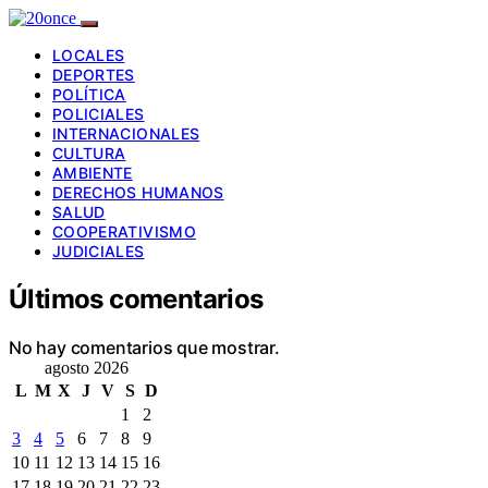
LOCALES
DEPORTES
POLÍTICA
POLICIALES
INTERNACIONALES
CULTURA
AMBIENTE
DERECHOS HUMANOS
SALUD
COOPERATIVISMO
JUDICIALES
Últimos comentarios
No hay comentarios que mostrar.
agosto 2026
L
M
X
J
V
S
D
1
2
3
4
5
6
7
8
9
10
11
12
13
14
15
16
17
18
19
20
21
22
23