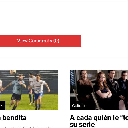
View Comments (0)
es
Cultura
 bendita
A cada quién le “t
su serie