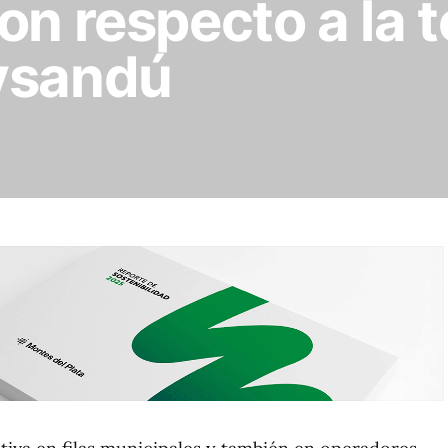
on respecto a la
ysandú