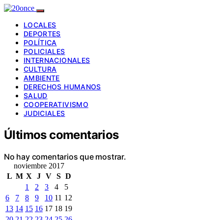
LOCALES
DEPORTES
POLÍTICA
POLICIALES
INTERNACIONALES
CULTURA
AMBIENTE
DERECHOS HUMANOS
SALUD
COOPERATIVISMO
JUDICIALES
Últimos comentarios
No hay comentarios que mostrar.
noviembre 2017
L
M
X
J
V
S
D
1
2
3
4
5
6
7
8
9
10
11
12
13
14
15
16
17
18
19
20
21
22
23
24
25
26