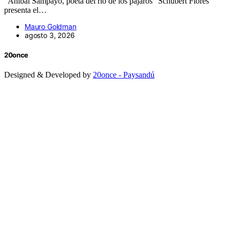
“Aníbal Sampayo, poeta del río de los pájaros” Schubert Flores
presenta el…
Mauro Goldman
agosto 3, 2026
20once
Designed & Developed by
20once - Paysandú