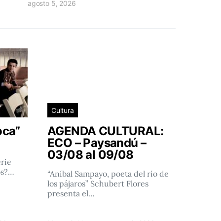
agosto 5, 2026
Cultura
oca”
AGENDA CULTURAL:
ECO – Paysandú –
03/08 al 09/08
rie
os?…
“Aníbal Sampayo, poeta del río de
los pájaros” Schubert Flores
presenta el…