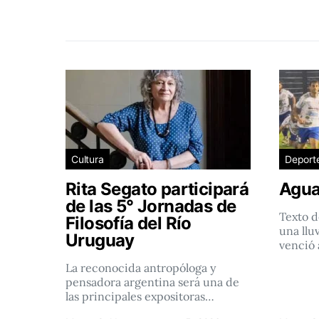
Cultura
Deport
Rita Segato participará
Agua
de las 5° Jornadas de
Texto d
Filosofía del Río
una llu
Uruguay
venció 
La reconocida antropóloga y
pensadora argentina será una de
las principales expositoras…