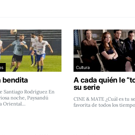
es
Cultura
 bendita
A cada quién le “t
su serie
e Santiago Rodríguez En
viosa noche, Paysandú
CINE & MATE ¿Cuál es tu se
a Oriental…
favorita de todos los tiemp