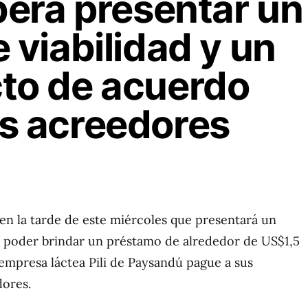
eberá presentar un
 viabilidad y un
to de acuerdo
s acreedores
en la tarde de este miércoles que presentará un
a poder brindar un préstamo de alrededor de US$1,5
 empresa láctea Pili de Paysandú pague a sus
dores.