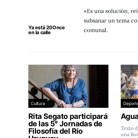
«Es una solución, rei
subsanar un tema con
Ya está 20Once
comunal.
en la calle
Cultura
Deport
Rita Segato participará
Agua
de las 5° Jornadas de
Texto d
Filosofía del Río
una llu