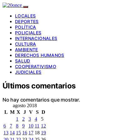
LOCALES
DEPORTES
POLÍTICA
POLICIALES
INTERNACIONALES
CULTURA
AMBIENTE
DERECHOS HUMANOS
SALUD
COOPERATIVISMO
JUDICIALES
Últimos comentarios
No hay comentarios que mostrar.
agosto 2018
L
M
X
J
V
S
D
1
2
3
4
5
6
7
8
9
10
11
12
13
14
15
16
17
18
19
20
21
22
23
24
25
26