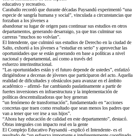
educativo y recreativo.
Caraballo recordó que durante décadas Paysandú experimentó “una
especie de sangría humana y social”, vinculada a circunstancias que
forzaban a los jóvenes a
abandonar su lugar de origen para continuar sus estudios en otros
departamentos, generando desarraigo, ya que tras culminar sus
carreras “muchos no volvían”.
El Intendente, que culminó sus estudios de Derecho en la ciudad de
Salto, exhortó a los jóvenes a “estudiar en serio” y aprovechar las
oportunidades que se están generando en base a políticas a nivel
nacional y departamental, así como a través del
esfuerzo interinstitucional.
“Las oportunidades están y el futuro depende de ustedes”, enfatizó
dirigiéndose a decenas de jóvenes que participaron del acto. Aquella
realidad de dificultades y obstáculos para avanzar en el ámbito
académico – afirmó- fue cambiando paulatinamente a partir de
fuertes inversiones en infraestructura y la implementación de
políticas descentralizadoras que hoy generan
“un fenómeno de transformación”, fundamentado en “acciones
concretas que traen como resultado que sean menos los padres que
van a tener que ver irse a sus hijos”.
“Ahora hay educación de calidad en este departamento”, destacó.
Obras integrales con impacto real en la gente
El Complejo Educativo Paysandú –explicó el Intendente- es el
resultado de “un esfuerzo importante e inteligentemente coordinado