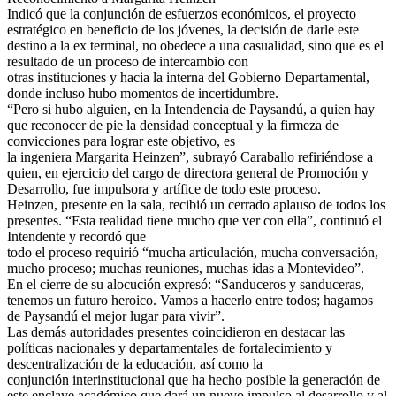
Indicó que la conjunción de esfuerzos económicos, el proyecto
estratégico en beneficio de los jóvenes, la decisión de darle este
destino a la ex terminal, no obedece a una casualidad, sino que es el
resultado de un proceso de intercambio con
otras instituciones y hacia la interna del Gobierno Departamental,
donde incluso hubo momentos de incertidumbre.
“Pero si hubo alguien, en la Intendencia de Paysandú, a quien hay
que reconocer de pie la densidad conceptual y la firmeza de
convicciones para lograr este objetivo, es
la ingeniera Margarita Heinzen”, subrayó Caraballo refiriéndose a
quien, en ejercicio del cargo de directora general de Promoción y
Desarrollo, fue impulsora y artífice de todo este proceso.
Heinzen, presente en la sala, recibió un cerrado aplauso de todos los
presentes. “Esta realidad tiene mucho que ver con ella”, continuó el
Intendente y recordó que
todo el proceso requirió “mucha articulación, mucha conversación,
mucho proceso; muchas reuniones, muchas idas a Montevideo”.
En el cierre de su alocución expresó: “Sanduceros y sanduceras,
tenemos un futuro heroico. Vamos a hacerlo entre todos; hagamos
de Paysandú el mejor lugar para vivir”.
Las demás autoridades presentes coincidieron en destacar las
políticas nacionales y departamentales de fortalecimiento y
descentralización de la educación, así como la
conjunción interinstitucional que ha hecho posible la generación de
este enclave académico que dará un nuevo impulso al desarrollo y al