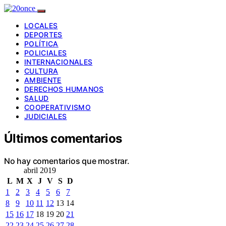
LOCALES
DEPORTES
POLÍTICA
POLICIALES
INTERNACIONALES
CULTURA
AMBIENTE
DERECHOS HUMANOS
SALUD
COOPERATIVISMO
JUDICIALES
Últimos comentarios
No hay comentarios que mostrar.
abril 2019
L
M
X
J
V
S
D
1
2
3
4
5
6
7
8
9
10
11
12
13
14
15
16
17
18
19
20
21
22
23
24
25
26
27
28