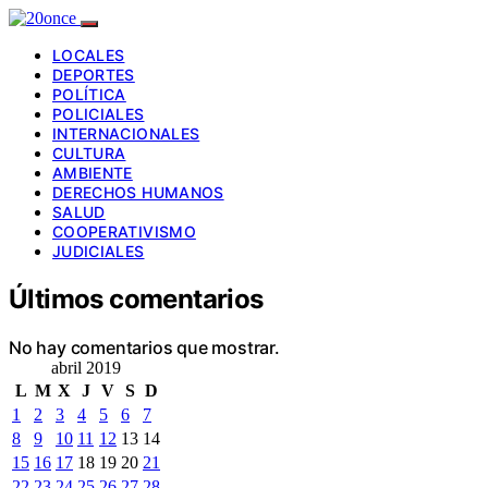
LOCALES
DEPORTES
POLÍTICA
POLICIALES
INTERNACIONALES
CULTURA
AMBIENTE
DERECHOS HUMANOS
SALUD
COOPERATIVISMO
JUDICIALES
Últimos comentarios
No hay comentarios que mostrar.
abril 2019
L
M
X
J
V
S
D
1
2
3
4
5
6
7
8
9
10
11
12
13
14
15
16
17
18
19
20
21
22
23
24
25
26
27
28