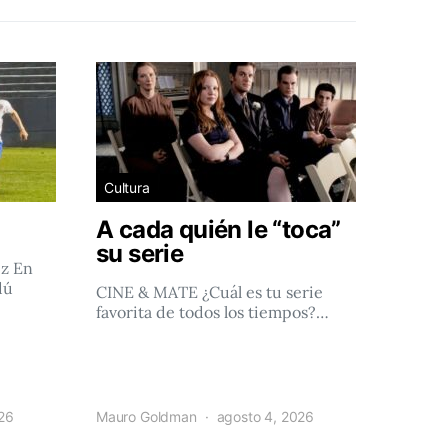
Cultura
A cada quién le “toca”
su serie
ez En
dú
CINE & MATE ¿Cuál es tu serie
favorita de todos los tiempos?…
026
Mauro Goldman
agosto 4, 2026