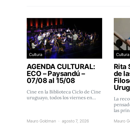
Cultura
Cultura
AGENDA CULTURAL:
Rita 
ECO – Paysandú –
de l
07/08 al 15/08
Filos
Urug
Cine en la Biblioteca Ciclo de Cine
uruguayo, todos los viernes en…
La reco
pensado
las pri
Mauro Goldman
agosto 7, 2026
Mauro G