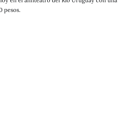
hoy en el anfiteatro del Río Uruguay con una
0 pesos.