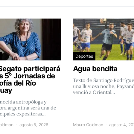
Deportes
Segato participará
Agua bendita
as 5° Jornadas de
Texto de Santiago Rodrígu
ofía del Río
una lluviosa noche, Paysan
uay
venció a Oriental…
nocida antropóloga y
ra argentina será una de
ncipales expositoras…
oldman
agosto 5, 2026
Mauro Goldman
agosto 4, 2