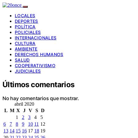
LOCALES
DEPORTES
POLÍTICA
POLICIALES
INTERNACIONALES
CULTURA
AMBIENTE
DERECHOS HUMANOS
SALUD
COOPERATIVISMO
JUDICIALES
Últimos comentarios
No hay comentarios que mostrar.
abril 2020
L
M
X
J
V
S
D
1
2
3
4
5
6
7
8
9
10
11
12
13
14
15
16
17
18
19
20
21
22
23
24
25
26