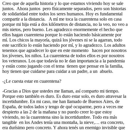
Creo que de aquella historia y lo que estamos viviendo hoy se sale
juntos. Ahora juntos pero físicamente separados, pero son historias
de solidaridad entre todos los seres humanos. Hoy es fundamental
compartir a la distancia. A mí me toca la cuarentena solo en casa
porque mi hija está a dos kilómetros de distancia, no la veo, no veo a
mis nietos, pero bueno. Les agradezco enormemente el hecho que
ellos hagan cuarentena porque lo están haciendo básicamente por
mí. Los chicos la mayoría, quizá los jóvenes ni se la agarran, todo
este sacrificio lo están haciendo por mí, y lo agradezco. Los adultos
tenemos que agradecer lo que en este momento hacen por nosotros
los jóvenes, los niños. La cuarentena de todos ellos es por nosotros
los veteranos. Los que todavía no le dan importancia a la pandemia
y están como jugando con el tema tienen que pensar en la familia,
hoy tienen que cuidarse para cuidar a un padre, a un abuelo.
-¿Le cuesta estar en cuarentena?
-Gracias a Dios que ustedes me llaman, así comparto mi tiempo.
Porque esto también es duro. Es duro estar solo, es duro atravesar la
incertidumbre. En mi caso, me han llamado de Buenos Aires, de
España, de todos lados y tengo de qué ocuparme, pero a veces me
despierto a las 2 de la mañana y no puedo creer lo que estoy
viviendo, no la cuarentena sino la incertidumbre. Todo era más
tangible en los Andes tenía una montaña, la nieve,… era concreto,
era durísimo pero concreto. Y ahora tenés un enemigo invisible que