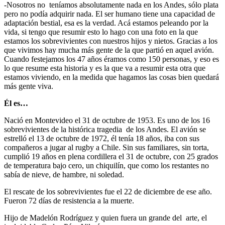
-Nosotros no teníamos absolutamente nada en los Andes, sólo plata
pero no podía adquirir nada. El ser humano tiene una capacidad de
adaptación bestial, esa es la verdad. Acá estamos peleando por la
vida, si tengo que resumir esto lo hago con una foto en la que
estamos los sobrevivientes con nuestros hijos y nietos. Gracias a los
que vivimos hay mucha más gente de la que partió en aquel avión.
Cuando festejamos los 47 años éramos como 150 personas, y eso es
lo que resume esta historia y es la que va a resumir esta otra que
estamos viviendo, en la medida que hagamos las cosas bien quedará
más gente viva.
Él es…
Nació en Montevideo el 31 de octubre de 1953. Es uno de los 16
sobrevivientes de la histórica tragedia de los Andes. El avión se
estrelló el 13 de octubre de 1972, él tenía 18 años, iba con sus
compañeros a jugar al rugby a Chile. Sin sus familiares, sin torta,
cumplió 19 años en plena cordillera el 31 de octubre, con 25 grados
de temperatura bajo cero, un chiquilín, que como los restantes no
sabía de nieve, de hambre, ni soledad.
El rescate de los sobrevivientes fue el 22 de diciembre de ese año.
Fueron 72 días de resistencia a la muerte.
Hijo de Madelón Rodríguez y quien fuera un grande del arte, el