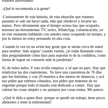
estamos atravesando.
-¡Qué le recomienda a la gente?
-Curiosamente de esta historia, de esta situación que estamos
pasando se sale sin hacer nada, más que obedecer y lavarse las
manos. Pero obviamente que el tiempo ocioso hay que ocuparlo,
tenemos las herramientas TV, series, WhatsApp, comunicación, yo
en este momento hablando con ustedes estoy ocupando mi tiempo, y
por lo menos no estoy pensando en otra cosa.
-Cuando lo ven en un avión hay gente que se sienta cerca de usted
para sentirse ‘más segura’ cuando vuelan, ¿lo están llamando estos
días preguntándole cómo hizo para soportar lo de la cordillera, como
forma de lograr un consuelo ante la pandemia?
Sí, de todos lados. Y esto recién empieza y sé que no paro. Hay que
relativizar las dos cuarentenas. Yo tuve una cuarentena de 70 días
que fue durísima, y con 29 muertos a dos metros de distancia, y acá
nos piden que estemos cómodos, nos piden que tratemos de no
engordar porque todo el mundo está dedicado a comer. Hay que
valorar las cosas simples y no quejarse por cosas tontas. Me parece.
-¿Qué le diría a quien llora porque se quedó sin trabajo, tiene pocos
alimentos y teme la enfermedad?