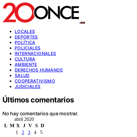
LOCALES
DEPORTES
POLÍTICA
POLICIALES
INTERNACIONALES
CULTURA
AMBIENTE
DERECHOS HUMANOS
SALUD
COOPERATIVISMO
JUDICIALES
Últimos comentarios
No hay comentarios que mostrar.
abril 2020
L
M
X
J
V
S
D
1
2
3
4
5