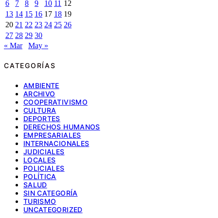
6
7
8
9
10
11
12
13
14
15
16
17
18
19
20
21
22
23
24
25
26
27
28
29
30
« Mar
May »
CATEGORÍAS
AMBIENTE
ARCHIVO
COOPERATIVISMO
CULTURA
DEPORTES
DERECHOS HUMANOS
EMPRESARIALES
INTERNACIONALES
JUDICIALES
LOCALES
POLICIALES
POLÍTICA
SALUD
SIN CATEGORÍA
TURISMO
UNCATEGORIZED