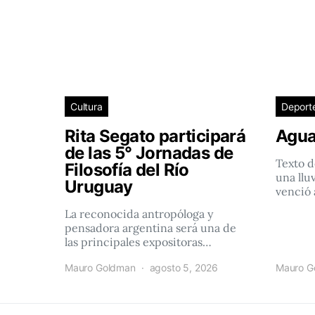
Cultura
Deport
Rita Segato participará
Agua
de las 5° Jornadas de
Texto d
Filosofía del Río
una llu
Uruguay
venció 
La reconocida antropóloga y
pensadora argentina será una de
las principales expositoras…
Mauro Goldman
agosto 5, 2026
Mauro G