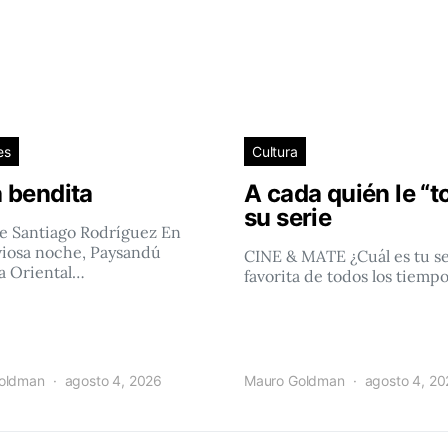
es
Cultura
 bendita
A cada quién le “t
su serie
e Santiago Rodríguez En
viosa noche, Paysandú
CINE & MATE ¿Cuál es tu se
a Oriental…
favorita de todos los tiemp
oldman
agosto 4, 2026
Mauro Goldman
agosto 4, 2