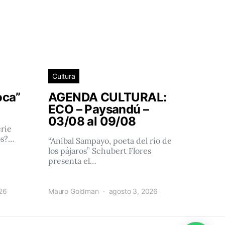
Cultura
oca”
AGENDA CULTURAL:
ECO – Paysandú –
03/08 al 09/08
rie
os?…
“Aníbal Sampayo, poeta del río de
los pájaros” Schubert Flores
presenta el…
026
Mauro Goldman
agosto 3, 2026