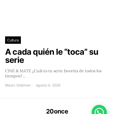
Cultura
A cada quién le “toca” su
serie
CINE & MATE ¿Cuál es tu serie favorita de todos los
tiempos?…
Mauro Goldman
agosto 4, 2026
20once
Conéctacte con 20once!