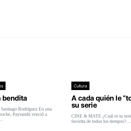
es
Cultura
 bendita
A cada quién le “t
su serie
 Santiago Rodríguez En una
 noche, Paysandú venció a
CINE & MATE ¿Cuál es tu seri
l…
favorita de todos los tiempos?…