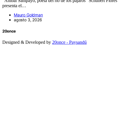
“Aníbal Sampayo, poeta del río de los pájaros” Schubert Flores
presenta el…
Mauro Goldman
agosto 3, 2026
20once
Designed & Developed by
20once - Paysandú