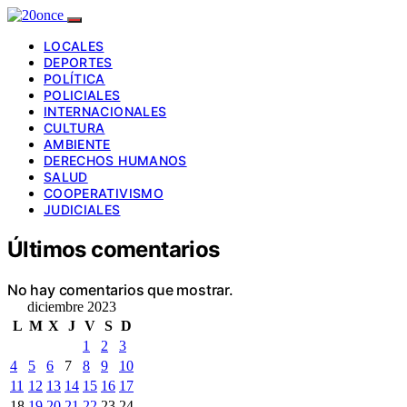
LOCALES
DEPORTES
POLÍTICA
POLICIALES
INTERNACIONALES
CULTURA
AMBIENTE
DERECHOS HUMANOS
SALUD
COOPERATIVISMO
JUDICIALES
Últimos comentarios
No hay comentarios que mostrar.
diciembre 2023
L
M
X
J
V
S
D
1
2
3
4
5
6
7
8
9
10
11
12
13
14
15
16
17
18
19
20
21
22
23
24