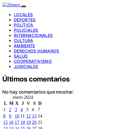
LOCALES
DEPORTES
POLÍTICA
POLICIALES
INTERNACIONALES
CULTURA
AMBIENTE
DERECHOS HUMANOS
SALUD
COOPERATIVISMO
JUDICIALES
Últimos comentarios
No hay comentarios que mostrar.
enero 2024
L
M
X
J
V
S
D
1
2
3
4
5
6
7
8
9
10
11
12
13
14
15
16
17
18
19
20
21
22
23
24
25
26
27
28